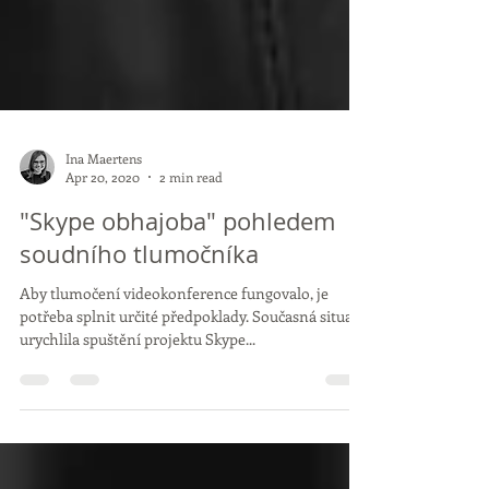
Ina Maertens
Apr 20, 2020
2 min read
"Skype obhajoba" pohledem
soudního tlumočníka
Aby tlumočení videokonference fungovalo, je
potřeba splnit určité předpoklady. Současná situace
urychlila spuštění projektu Skype...