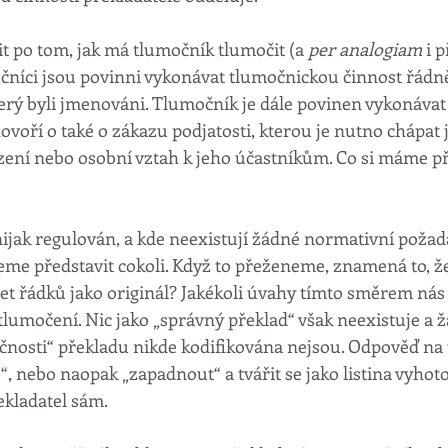
t po tom, jak má tlumočník tlumočit (a 
per analogiam
 i 
čníci jsou povinni vykonávat tlumočnickou činnost řádně
který byli jmenováni. Tlumočník je dále povinen vykonávat
ovoří o také o zákazu podjatosti, kterou je nutno chápat 
zení nebo osobní vztah k jeho účastníkům. Co si máme př
nijak regulován, a kde neexistují žádné normativní požada
e představit cokoli. Když to přeženeme, znamená to, že
et řádků jako originál? Jakékoli úvahy tímto směrem ná
tlumočení. Nic jako „správný překlad“ však neexistuje a ž
nosti“ překladu nikde kodifikována nejsou. Odpověď na 
e“, nebo naopak „zapadnout“ a tvářit se jako listina vyho
ekladatel sám.