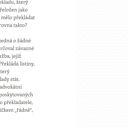
kladu, který 
řeložen jako 
o mělo překládat 
rovna takto?
ejedná o žádné 
určoval závazné 
žba, jejíž 
ekládá listiny, 
terý 
ady stát. 
advokátní 
 poskytovaných 
 překladatele, 
íčkem „řádně“, 