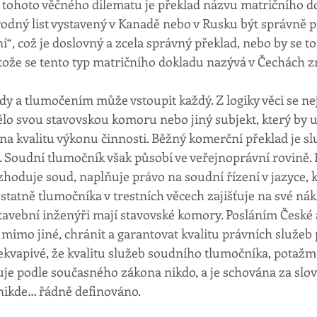
tohoto věčného dilematu je překlad názvu matričního do
dný list vystavený v Kanadě nebo v Rusku být správně p
“, což je doslovný a zcela správný překlad, nebo by se t
rotože se tento typ matričního dokladu nazývá v Čechách z
ady a tlumočením může vstoupit každý. Z logiky věci se n
ělo svou stavovskou komoru nebo jiný subjekt, který by 
na kvalitu výkonu činnosti. Běžný komerční překlad je slu
 Soudní tlumočník však působí ve veřejnoprávní rovině. Př
zhoduje soud, naplňuje právo na soudní řízení v jazyce, k
tatně tlumočníka v trestních věcech zajišťuje na své nákl
stavební inženýři mají stavovské komory. Posláním České 
 mimo jiné, chránit a garantovat kvalitu právních služeb
řekvapivé, že kvalitu služeb soudního tlumočníka, potažmo
je podle současného zákona nikdo, a je schována za slov
nikde… řádně definováno.