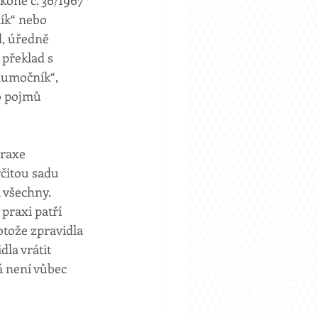
oně č. 36/1967 
ík“ nebo 
d, úředně 
překlad s 
lumočník“, 
o pojmů 
praxe 
čitou sadu 
 všechny. 
praxi patří 
otože zpravidla 
la vrátit 
á není vůbec 