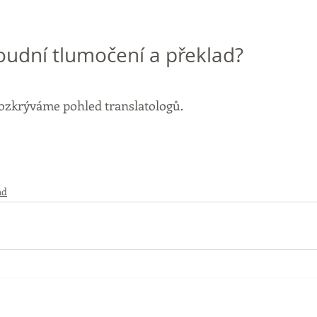
oudní tlumočení a překlad?
rozkrýváme pohled translatologů.
ad