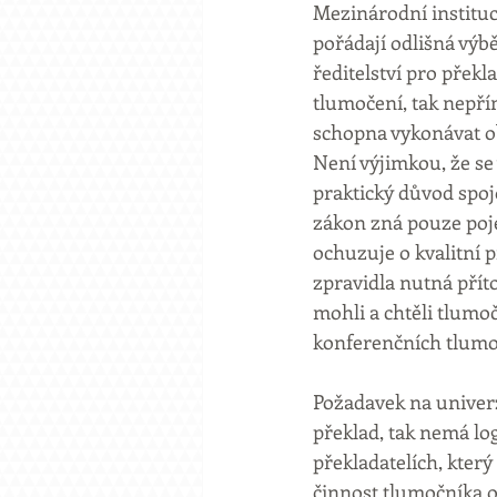
Mezinárodní instituce
pořádají odlišná výb
ředitelství pro překl
tlumočení, tak nepří
schopna vykonávat ob
Není výjimkou, že se
praktický důvod spojo
zákon zná pouze poje
ochuzuje o kvalitní př
zpravidla nutná přít
mohli a chtěli tlumoči
konferenčních tlumoč
Požadavek na univerz
překlad, tak nemá lo
překladatelích, kter
činnost tlumočníka o