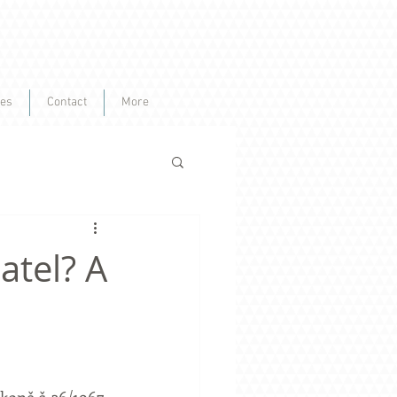
ces
Contact
More
atel? A