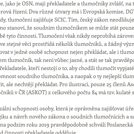
, jako je OSN, mají překladatele a tlumočníky zvlášť, na t
ěrová řízení. Dva různé útvary má i Evropská komise, DGT
ady, tlumočení zajišťuje SCIC. Tím, český zákon neodlišuj
mo stanoví, že soudním tlumočníkem se může stát pouze 
ě tyto činnosti. Tlumočení však nikdy neprobíhá zárove
 ve stejné věci prostřídá několik tlumočníků, a žádný vý
vat v jedné osobě schopnost nejen překládat, ale i tlumoč
m tlumočník, tak není vůbec jasné, a stát se tak pravdě
ekladatele, kteří nestojí o to, aby chodili tlumočit vypjaté 
omnost soudního tlumočníka, a naopak o ty nejlepší tlumo
t, ale nechtějí překládat. Pro ilustraci, pouze 25 členů As
níků v ČR (ASKOT) z celkového počtu 84 má tzv. kulaté s
ální schopnosti osoby, která je oprávněna zajišťovat úř
giku a návrh nového zákona o soudních tlumočnících a s
ý na podzim roku 2019 pravděpodobně schválí Poslanecká 
d činnosti překladatele odděluje.