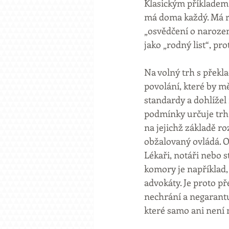
Klasickým příkladem 
má doma každý. Má ro
„osvědčení o narození
jako „rodný list“, p
Na volný trh s překl
povolání, které by m
standardy a dohlížel 
podmínky určuje trh.
na jejichž základě ro
obžalovaný ovládá. Os
Lékaři, notáři nebo 
komory je například,
advokáty. Je proto p
nechrání a negarantu
které samo ani není 