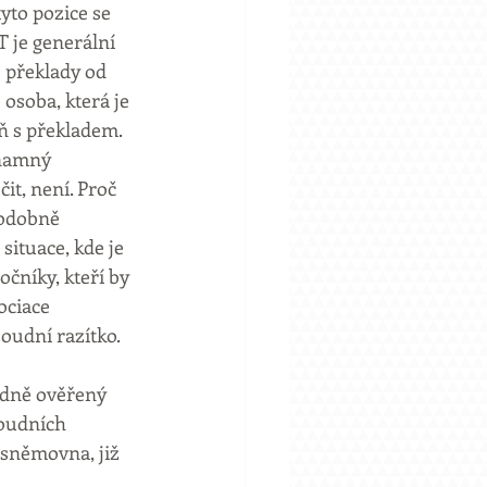
yto pozice se 
 je generální 
e překlady od 
osoba, která je 
ň s překladem. 
znamný 
it, není. Proč 
podobně 
situace, kde je 
čníky, kteří by 
ociace 
oudní razítko.
edně ověřený 
oudních 
sněmovna, již 