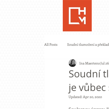
All Posts
Soudní tlumočení a překlad
Ina Maertens
Jul 26
Soudní t
je vůbec
Updated:
Apr 20, 2020