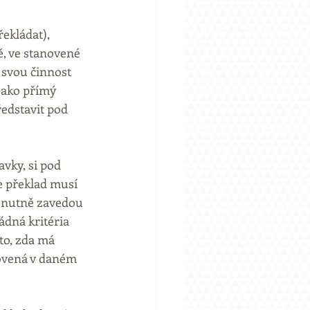
překládat), 
, ve stanovené 
 svou činnost 
jako přímý 
edstavit pod 
vky, si pod 
 překlad musí 
s nutně zavedou 
ádná kritéria 
to, zda má 
tovená v daném 