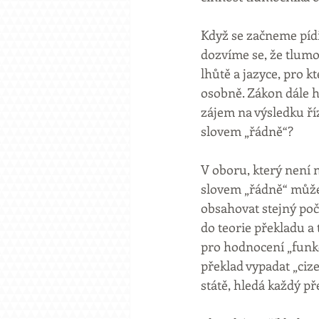
Když se začneme pídi
dozvíme se, že tlumo
lhůtě a jazyce, pro 
osobně. Zákon dále h
zájem na výsledku ří
slovem „řádně“?
V oboru, který není 
slovem „řádně“ můžem
obsahovat stejný poč
do teorie překladu a 
pro hodnocení „funkč
překlad vypadat „ciz
státě, hledá každý př