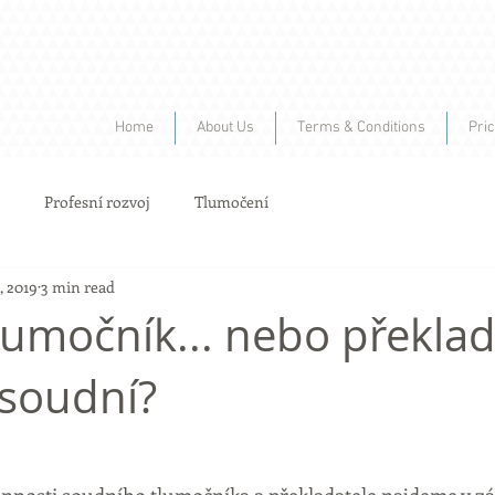
Home
About Us
Terms & Conditions
Pri
Profesní rozvoj
Tlumočení
, 2019
3 min read
lumočník... nebo překlad
 soudní?