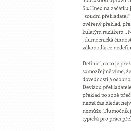
Současnou úpravu čin
Sb. Hned na začátku 
„soudní překladatel“
ověřený překlad, pře
kulatým razítkem... 
„tlumočnická činnost
zákonodárce nedefin
Definicí, co to je pře
samozřejmě víme, že 
dovedností a osobnost
Devizou překladatele 
překlad po sobě přeč
nemá čas hledat nejvh
nemůže. Tlumočník je
typická pro práci pře