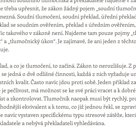
nosti soudního tlumočníka a překladatele najdeme v zák
je třeba upřesnit, že zákon žádný pojem „soudní tlumočn
 nezná. Soudní tlumočení, soudní překlad, úřední překla
klad se soudním ověřením, překlad s úředním ověřením, 
Nic takového v zákoně není. Najdeme tam pouze pojmy „t
“ a „tlumočnický úkon“. Je zajímavé, že ani jeden z těcht
uje.
klad, a co je tlumočení, to začíná. Zákon to nerozlišuje. Z 
se jedná o dvě odlišné činnosti, každá z nich vyžaduje ur
ních kvalit. Často navíc jdou proti sobě. Jeden příklad za
je pečlivost, má možnost se ke své práci vracet a k dobré 
íst a zkontrolovat. Tlumočník naopak musí být rychlý, pr
odnější ekvivalent a k tomu, co již jednou řekl, se zpravid
 navíc vystaven specifickému typu stresové zátěže, kter
kladatele a nebývá překladateli vyhledávána.