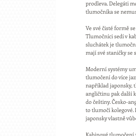
prodleva. Delegáti 
tlumočníka se nemusí
Ve své čisté formě s
Tlumočníci sedí v ka
sluchátek je tlumočn
mají své staničky se 
Moderní systémy umož
tlumočení do více ja
například japonsky, t
angličtinu pak další 
do češtiny. Česko-an
to tlumočí kolegové. 
japonsky vlastně vů
Kabinové tlumočení z