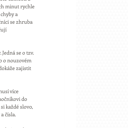
ch minut rychle 
 chyby a 
níci se zhruba 
ují 
Jedná se o tzv. 
ko o nouzovém 
káže zajistit 
usí více 
močníkovi do 
i každé slovo, 
a čísla.