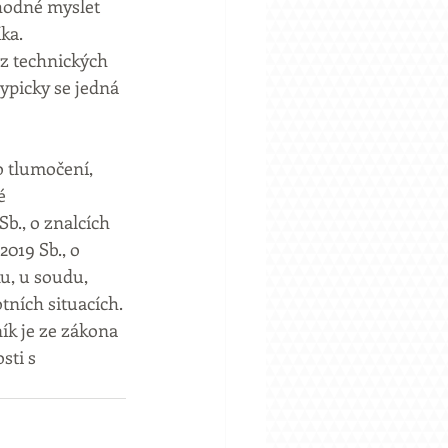
vhodné myslet 
ka. 
z technických 
picky se jedná 
 tlumočení, 
é 
b., o znalcích 
019 Sb., o 
u, u soudu, 
tních situacích. 
k je ze zákona 
sti s 