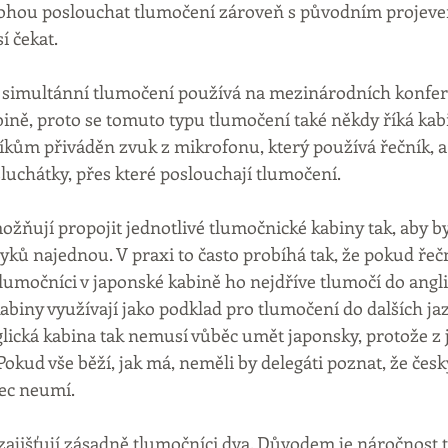
mohou poslouchat tlumočení zároveň s původním projeve
 čekat.
e simultánní tlumočení používá na mezinárodních konfer
bině, proto se tomuto typu tlumočení také někdy říká kab
íkům přiváděn zvuk z mikrofonu, který používá řečník, a
sluchátky, přes které poslouchají tlumočení.
ňují propojit jednotlivé tlumočnické kabiny tak, aby by
zyků najednou. V praxi to často probíhá tak, že pokud řeč
lumočníci v japonské kabině ho nejdříve tlumočí do anglič
kabiny využívají jako podklad pro tlumočení do dalších ja
glická kabina tak nemusí vůběc umět japonsky, protože z 
Pokud vše běží, jak má, neměli by delegáti poznat, že čes
bec neumí.
ajišťují zásadně tlumočníci dva. Důvodem je náročnost té