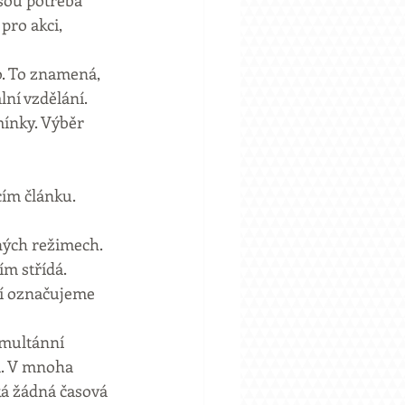
sou potřeba 
pro akci, 
o. To znamená, 
ní vzdělání. 
ínky. Výběr 
cím článku.
ných režimech. 
m střídá. 
í označujeme 
imultánní 
. V mnoha 
ká žádná časová 