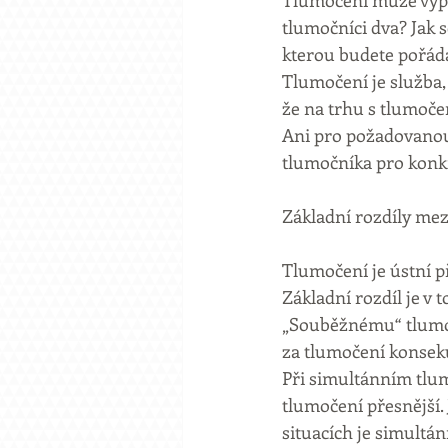
Tlumočení může vypad
tlumočníci dva? Jak s
kterou budete pořád
Tlumočení je služba,
že na trhu s tlumoče
Ani pro požadovanou
tlumočníka pro konkr
Základní rozdíly mez
Tlumočení je ústní p
Základní rozdíl je v 
„Souběžnému“ tlumoč
za tlumočení konseku
Při simultánním tlum
tlumočení přesnější
situacích je simultá