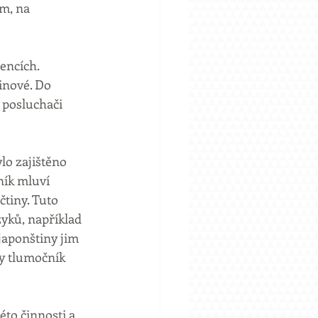
m, na 
encích. 
inové. Do 
 posluchači 
lo zajištěno 
ník mluví 
tiny. Tuto 
zyků, například 
japonštiny jim 
ky tlumočník 
to činnosti a 