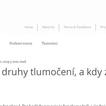
Home
About Us
Terms & Conditions
Pri
Profesní rozvoj
Tlumočení
0, 2019
3 min read
 druhy tlumočení, a kdy z