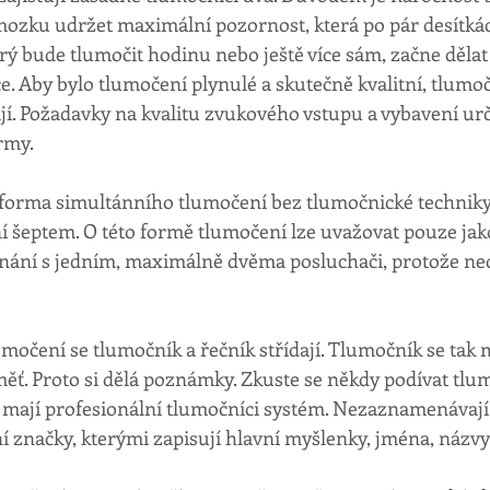
mozku udržet maximální pozornost, která po pár desítká
erý bude tlumočit hodinu nebo ještě více sám, začne dělat
. Aby bylo tlumočení plynulé a skutečně kvalitní, tlumoč
ají. Požadavky na kvalitu zvukového vstupu a vybavení urč
rmy.
forma simultánního tlumočení bez tlumočnické techniky. 
ní šeptem. O této formě tlumočení lze uvažovat pouze ja
dnání s jedním, maximálně dvěma posluchači, protože nedo
močení se tlumočník a řečník střídají. Tlumočník se tak m
ěť. Proto si dělá poznámky. Zkuste se někdy podívat tlu
 mají profesionální tlumočníci systém. Nezaznamenávají s
ní značky, kterými zapisují hlavní myšlenky, jména, názvy 