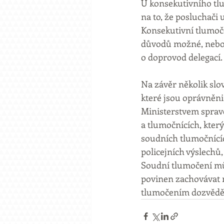
U konsekutivního tlum
na to, že posluchači u
Konsekutivní tlumoče
důvodů možné, nebo k
o doprovod delegací.
Na závěr několik slo
které jsou oprávněni
Ministerstvem sprave
a tlumočnících, kter
soudních tlumočnícíc
policejních výslechů,
Soudní tlumočení můž
povinen zachovávat ml
tlumočením dozvědě