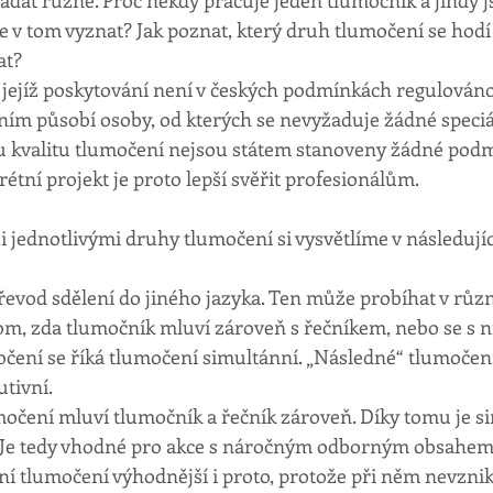
at různě. Proč někdy pracuje jeden tlumočník a jindy j
e v tom vyznat? Jak poznat, který druh tlumočení se hodí 
at?
 jejíž poskytování není v českých podmínkách regulován
ním působí osoby, od kterých se nevyžaduje žádné speciál
 kvalitu tlumočení nejsou státem stanoveny žádné podm
étní projekt je proto lepší svěřit profesionálům.
i jednotlivými druhy tlumočení si vysvětlíme v následují
řevod sdělení do jiného jazyka. Ten může probíhat v růz
tom, zda tlumočník mluví zároveň s řečníkem, nebo se s ní
ení se říká tlumočení simultánní. „Následné“ tlumočen
tivní.
očení mluví tlumočník a řečník zároveň. Díky tomu je s
. Je tedy vhodné pro akce s náročným odborným obsahem
nní tlumočení výhodnější i proto, protože při něm nevzni