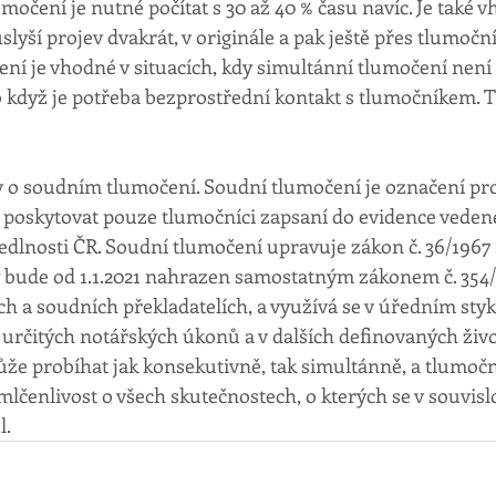
očení je nutné počítat s 30 až 40 % času navíc. Je také 
slyší projev dvakrát, v originále a pak ještě přes tlumoční
ní je vhodné v situacích, kdy simultánní tlumočení není 
dyž je potřeba bezprostřední kontakt s tlumočníkem. Ty
v o soudním tlumočení. Soudní tlumočení je označení pro
 poskytovat pouze tlumočníci zapsaní do evidence veden
dlnosti ČR. Soudní tlumočení upravuje zákon č. 36/1967 S
ý bude od 1.1.2021 nahrazen samostatným zákonem č. 354/2
h a soudních překladatelích, a využívá se v úředním styk
 určitých notářských úkonů a v dalších definovaných živo
e probíhat jak konsekutivně, tak simultánně, a tlumoční
čenlivost o všech skutečnostech, o kterých se v souvislo
l.