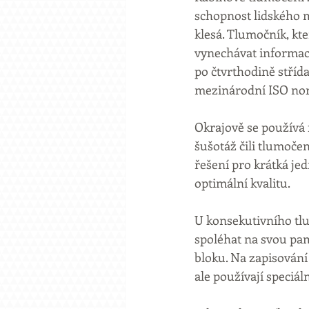
schopnost lidského 
klesá. Tlumočník, kt
vynechávat informace
po čtvrthodině stříd
mezinárodní ISO no
Okrajově se používá 
šušotáž čili tlumoče
řešení pro krátká je
optimální kvalitu.
U konsekutivního tlu
spoléhat na svou pam
bloku. Na zapisování
ale používají speciál